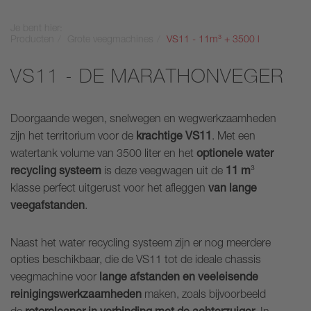
Je bent hier:
Producten
Grote veegmachines
VS11 - 11m³ + 3500 l
VS11 - DE MARATHONVEGER
Doorgaande wegen, snelwegen en wegwerkzaamheden
krachtige VS11
zijn het territorium voor de
. Met een
optionele water
watertank volume van 3500 liter en het
recycling systeem
11 m
is deze veegwagen uit de
³
van lange
klasse perfect uitgerust voor het afleggen
veegafstanden
.
Naast het water recycling systeem zijn er nog meerdere
opties beschikbaar, die de VS11 tot de ideale chassis
lange afstanden en veeleisende
veegmachine voor
reinigingswerkzaamheden
maken, zoals bijvoorbeeld
rotorcleaner in verbinding met de achterzuiger