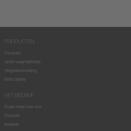
PRODUCTEN
Compact
Grote veegmachines
Vliegvelduitrusting
Extra Opties
HET BEDRIJF
Ervaar meer over ons
Filosofie
Kwaliteit