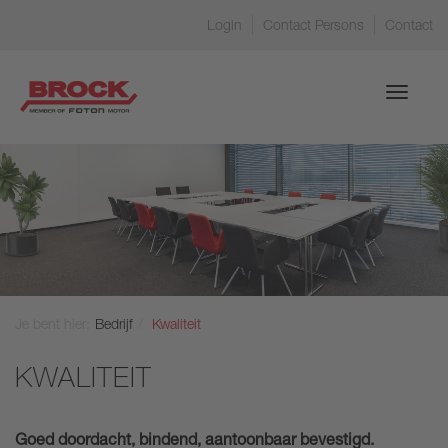
Login
Contact Persons
Contact
Toggle
navigati
Je bent hier:
Bedrijf
Kwaliteit
KWALITEIT
Goed doordacht, bindend, aantoonbaar bevestigd.