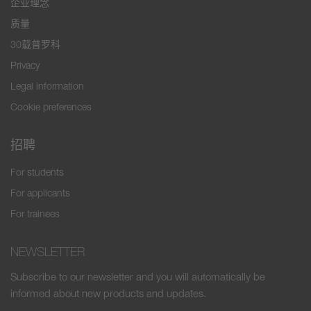
企业理念
质量
30载普罗科
Privacy
Legal information
Cookie preferences
招聘
For students
For applicants
For trainees
NEWSLETTER
Subscribe to our newsletter and you will automatically be
informed about new products and updates.