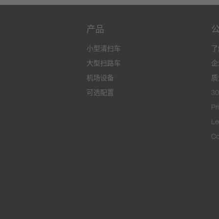
产品
小型清扫车
了
大型扫路车
企
机场设备
质
可选配置
3
Pr
Le
Co