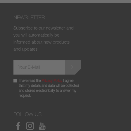
NEWSLETTER
Subscribe to our newsletter and
you will automatically be
informed about new products
and updates.
I have read the
Privacy Policy
I agree
that my details and data will be collected
and stored electronically to answer my
request.
FOLLOW US