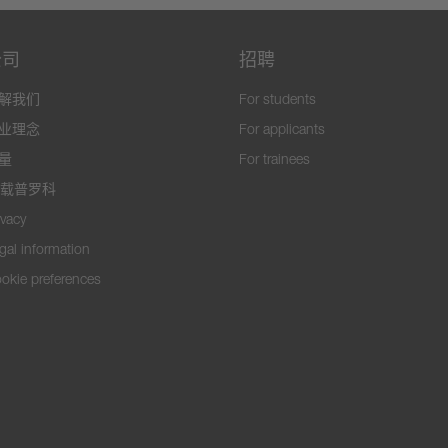
公司
招聘
解我们
For students
业理念
For applicants
量
For trainees
0载普罗科
ivacy
gal information
okie preferences