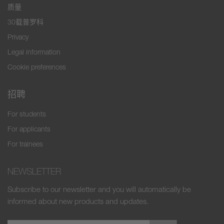
质量
30载普罗科
Privacy
Legal information
Cookie preferences
招聘
For students
For applicants
For trainees
NEWSLETTER
Subscribe to our newsletter and you will automatically be
informed about new products and updates.