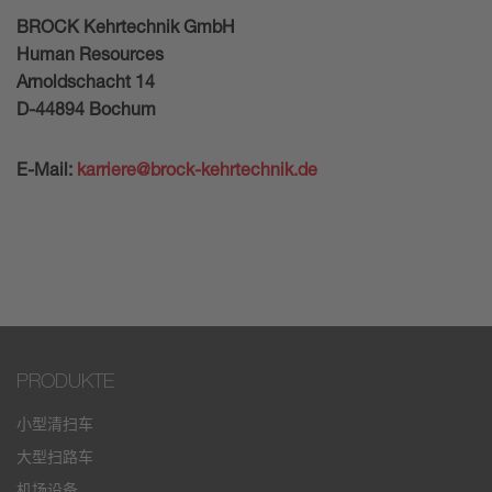
BROCK Kehrtechnik GmbH
Human Resources
Arnoldschacht 14
D-44894 Bochum
E-Mail:
karriere@brock-kehrtechnik.de
PRODUKTE
小型清扫车
大型扫路车
机场设备