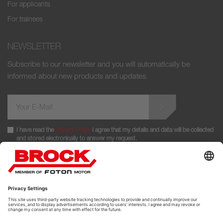
For applicants
For trainees
NEWSLETTER
Subscribe to our newsletter and you will automatically be
informed about new products and updates.
I have read the
Privacy Policy
I agree that my details and data will be collected
and stored electronically to answer my request.
FOLLOW US