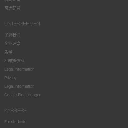
可选配置
UNTERNEHMEN
了解我们
企业理念
质量
30载普罗科
Legal information
Privacy
Legal information
Cookie-Einstellungen
KARRIERE
For students