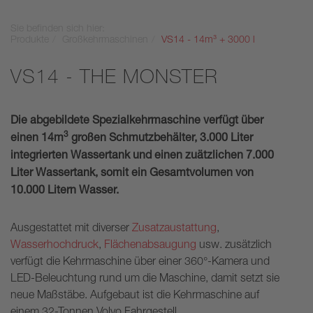
Sie befinden sich hier:
Produkte
Großkehrmaschinen
VS14 - 14m³ + 3000 l
VS14 - THE MONSTER
Die abgebildete Spezialkehrmaschine verfügt über
3
einen 14m
großen Schmutzbehälter, 3.000 Liter
integrierten Wassertank und einen zuätzlichen 7.000
Liter Wassertank, somit ein Gesamtvolumen von
10.000 Litern Wasser.
Ausgestattet mit diverser
Zusatzaustattung
,
Wasserhochdruck
,
Flächenabsaugung
usw. zusätzlich
verfügt die Kehrmaschine über einer 360°-Kamera und
LED-Beleuchtung rund um die Maschine, damit setzt sie
neue Maßstäbe. Aufgebaut ist die Kehrmaschine auf
einem 32-Tonnen Volvo Fahrgestell.