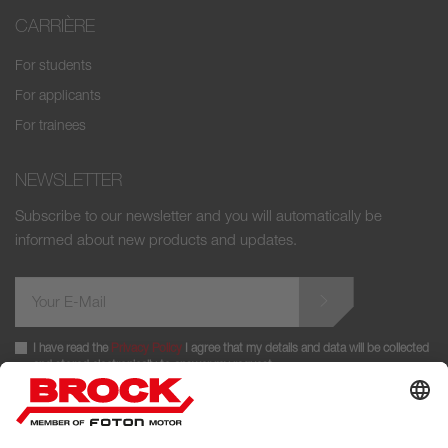
CARRIÈRE
For students
For applicants
For trainees
NEWSLETTER
Subscribe to our newsletter and you will automatically be
informed about new products and updates.
I have read the
Privacy Policy
I agree that my details and data will be collected
and stored electronically to answer my request.
FOLLOW US